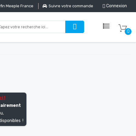
Connexion
fin Meeple France
Suivre votre commande
0
i !
rairement
u,
isponibles !