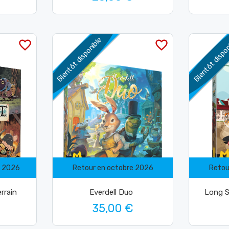
Bientôt disponible
Bientôt dispo
favorite_border
favorite_border
e 2026
Retour en octobre 2026
Retou
rrain
Everdell Duo
Long S
35,00 €