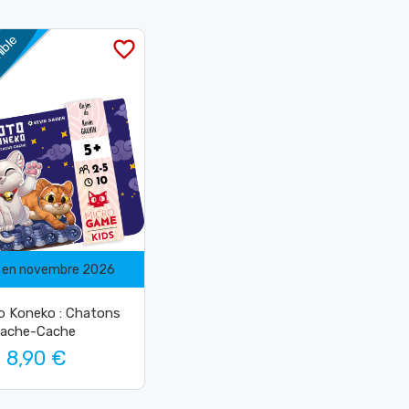
nible
favorite_border
 en novembre 2026
o Koneko : Chatons
ache-Cache
8,90 €