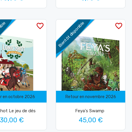
nible
Bientôt disponible
favorite_border
favorite_border
r en octobre 2026
Retour en novembre 2026
hot Le jeu de dés
Feya's Swamp
30,00 €
45,00 €