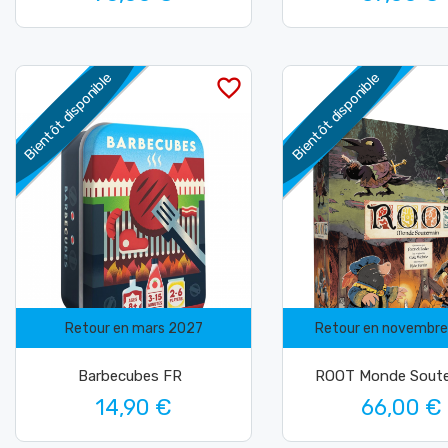
Bientôt disponible
Bientôt disponible
favorite_border
Retour en mars 2027
Retour en novembr
Barbecubes FR
ROOT Monde Soute
14,90 €
66,00 €