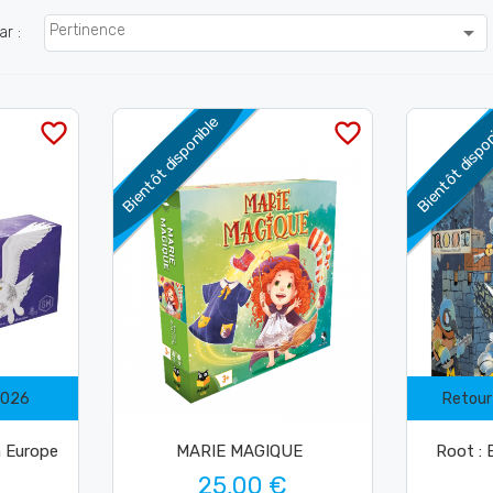

Pertinence
ar :
Bientôt disponible
Bientôt dispo
favorite_border
favorite_border
2026
Retour
 Europe
MARIE MAGIQUE
Root : 
25,00 €