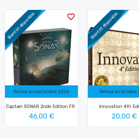
Bientôt disponible
Bientôt disponible
favorite_border
Retour en septembre 2026
Retour en octobre
Captain SONAR 2nde Edition FR
Innovation 4th Edi
46,00 €
20,00 €