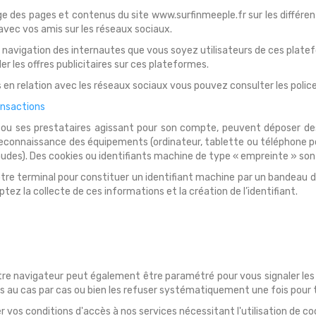
e des pages et contenus du site www.surfinmeeple.fr sur les différen
 avec vos amis sur les réseaux sociaux.
 la navigation des internautes que vous soyez utilisateurs de ces pla
r les offres publicitaires sur ces plateformes.
s en relation avec les réseaux sociaux vous pouvez consulter les polic
ansactions
u ses prestataires agissant pour son compte, peuvent déposer des 
econnaissance des équipements (ordinateur, tablette ou téléphone por
udes). Des cookies ou identifiants machine de type « empreinte » sont 
tre terminal pour constituer un identifiant machine par un bandeau dès
ez la collecte de ces informations et la création de l’identifiant.
tre navigateur peut également être paramétré pour vous signaler les
s au cas par cas ou bien les refuser systématiquement une fois pour 
vos conditions d'accès à nos services nécessitant l'utilisation de co