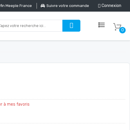
Connexion
fin Meeple France
Suivre votre commande
0
er à mes favoris