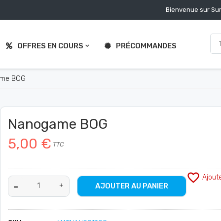
Bienvenue sur Sur
OFFRES EN COURS
PRÉCOMMANDES
ame BOG
Nanogame BOG
5,00 €
TTC
favorite_border
Ajout
AJOUTER AU PANIER