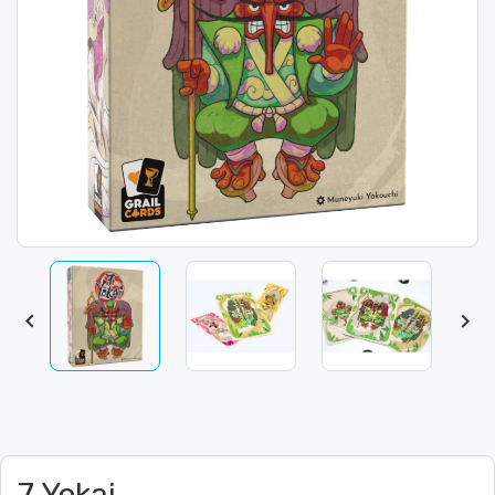


7 Yokai