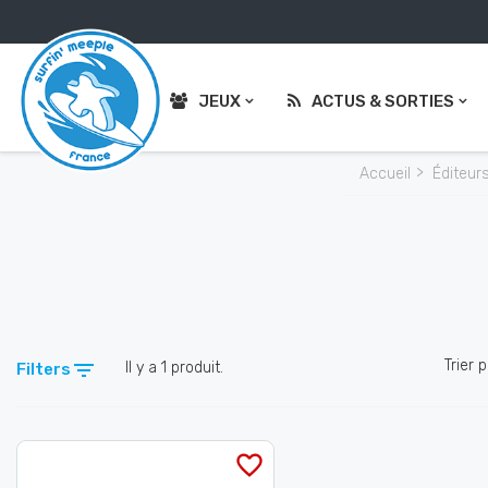
JEUX
ACTUS & SORTIES
Accueil
Éditeur
Trier p

Il y a 1 produit.
Filters
favorite_border