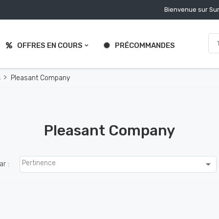
Bienvenue sur Sur
OFFRES EN COURS
PRÉCOMMANDES
s
Pleasant Company
Pleasant Company

Pertinence
ar :