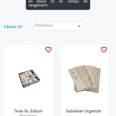
en place et en temps de
rangement.

Pertinence

Filters
favorite_border
favorite_border
Tesla Vs. Edison
Suburbian Organizer