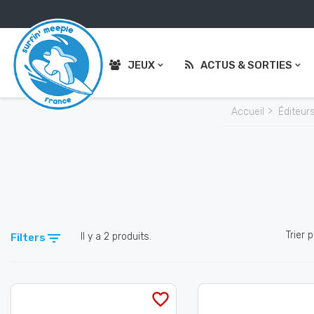
JEUX
ACTUS & SORTIES
Accueil
Éditeur
Trier p

Il y a 2 produits.
Filters
favorite_border