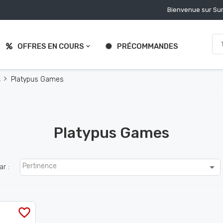
Bienvenue sur Sur
OFFRES EN COURS
PRÉCOMMANDES
s
Platypus Games
Platypus Games

Pertinence
ar :
favorite_border