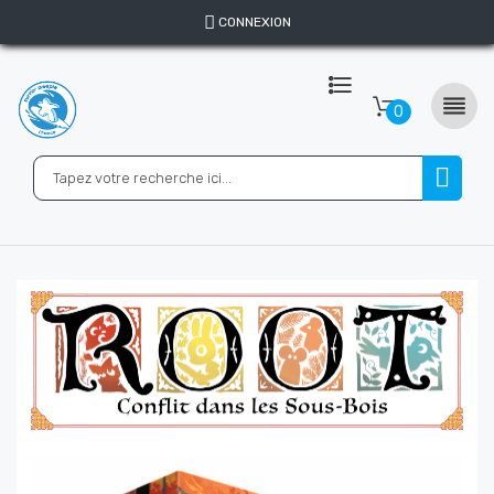
CONNEXION

0