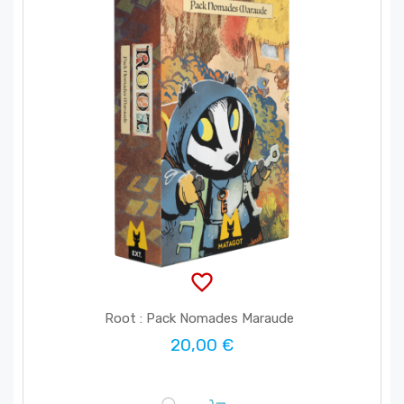
favorite_border
Root : Pack Nomades Maraude
20,00 €