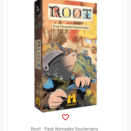
favorite_border
Root : Pack Nomades Souterrains