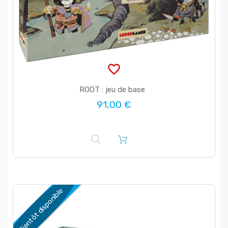
favorite_border
ROOT : jeu de base
91,00 €
Bientôt disponible