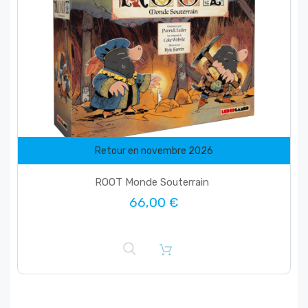
Retour en novembre 2026
favorite_border
ROOT Monde Souterrain
66,00 €