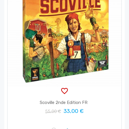
favorite_border
Scoville 2nde Edition FR
33,00 €
55,00 €