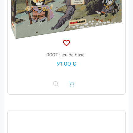
favorite_border
ROOT : jeu de base
91,00 €