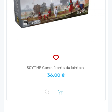
favorite_border
SCYTHE Conquérants du lointain
36,00 €