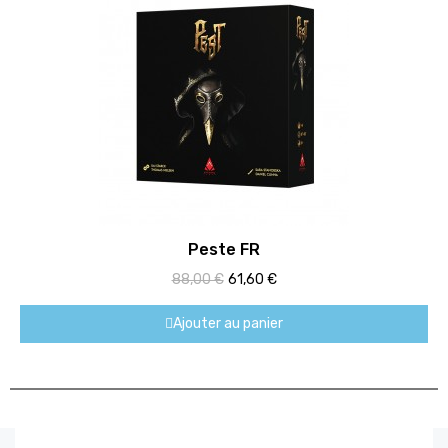
Aperçu rapide
Peste FR
88,00 €
61,60 €
Ajouter au panier