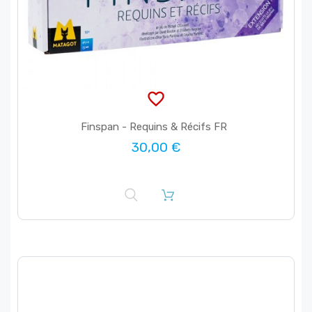
favorite_border
Finspan - Requins & Récifs FR
30,00 €