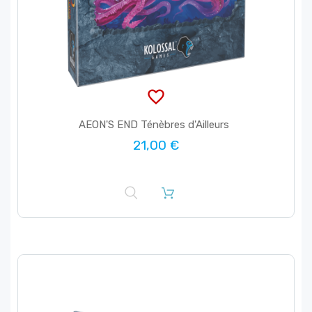
favorite_border
AEON'S END Ténèbres d'Ailleurs
21,00 €