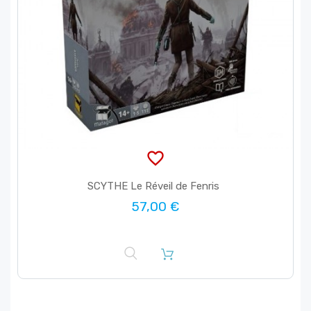
favorite_border
SCYTHE Le Réveil de Fenris
57,00 €