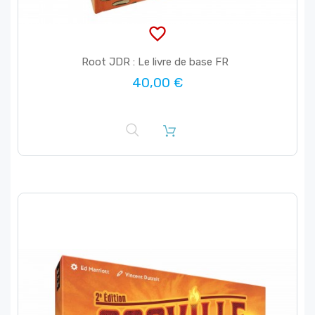
favorite_border
Root JDR : Le livre de base FR
40,00 €