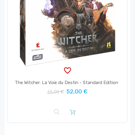
favorite_border
The Witcher: La Voie du Destin - Standard Edition
52,00 €
65,00 €