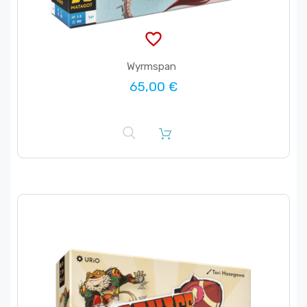
favorite_border
Wyrmspan
65,00 €