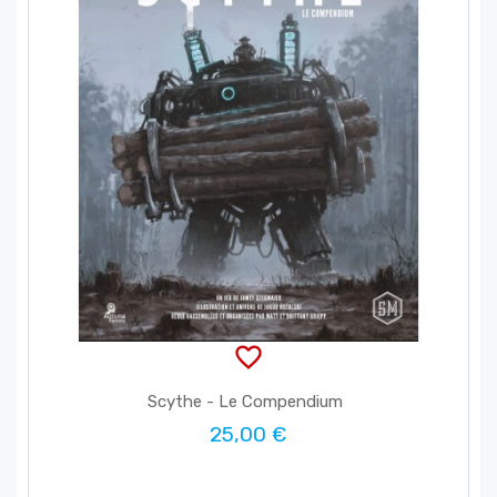
favorite_border
Scythe - Le Compendium
25,00 €