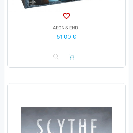
favorite_border
AEON'S END
51,00 €