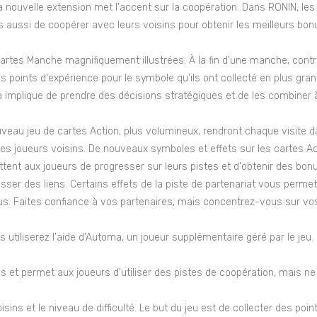
 nouvelle extension met l'accent sur la coopération. Dans RONIN, les
s aussi de coopérer avec leurs voisins pour obtenir les meilleurs bon
artes Manche magnifiquement illustrées. À la fin d'une manche, contr
 des points d'expérience pour le symbole qu'ils ont collecté en plus g
a implique de prendre des décisions stratégiques et de les combiner à
uveau jeu de cartes Action, plus volumineux, rendront chaque visite da
 les joueurs voisins. De nouveaux symboles et effets sur les cartes A
tent aux joueurs de progresser sur leurs pistes et d'obtenir des b
sser des liens. Certains effets de la piste de partenariat vous perm
us. Faites confiance à vos partenaires, mais concentrez-vous sur vos 
s utiliserez l'aide d'Automa, un joueur supplémentaire géré par le j
 et permet aux joueurs d'utiliser des pistes de coopération, mais ne 
sins et le niveau de difficulté. Le but du jeu est de collecter des point