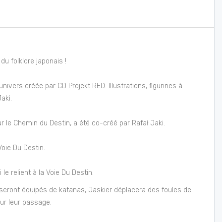
du folklore japonais !
ivers créée par CD Projekt RED. Illustrations, figurines à
aki.
le Chemin du Destin, a été co-créé par Rafał Jaki.
Voie Du Destin.
 relient à la Voie Du Destin.
ri seront équipés de katanas, Jaskier déplacera des foules de
ur leur passage.