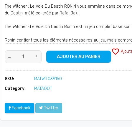
The Witcher : Le Voie Du Destin RONIN vous emmène dans ce monde
du Destin, a été co-créé par Rafał Jaki.
The Witcher : Le Voie Du Destin Ronin est un jeu complet basé sur T
Ronin contient tous les éléments nécessaires au jeu, mais compren
favorite_border
Ajout
AJOUTER AU PANIER
SKU:
MATWIT039150
Category:
MATAGOT
Facebook
Twitter