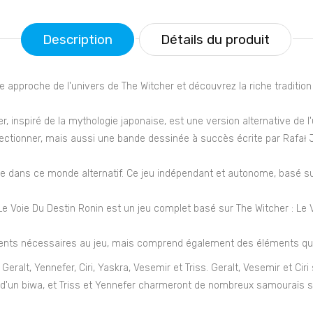
Description
Détails du produit
 approche de l'univers de The Witcher et découvrez la riche tradition 
inspiré de la mythologie japonaise, est une version alternative de l'un
lectionner, mais aussi une bande dessinée à succès écrite par Rafał J
 dans ce monde alternatif. Ce jeu indépendant et autonome, basé sur 
Le Voie Du Destin Ronin est un jeu complet basé sur The Witcher : Le 
ents nécessaires au jeu, mais comprend également des éléments qui le
ralt, Yennefer, Ciri, Yaskra, Vesemir et Triss. Geralt, Vesemir et Ci
e d'un biwa, et Triss et Yennefer charmeront de nombreux samouraïs s