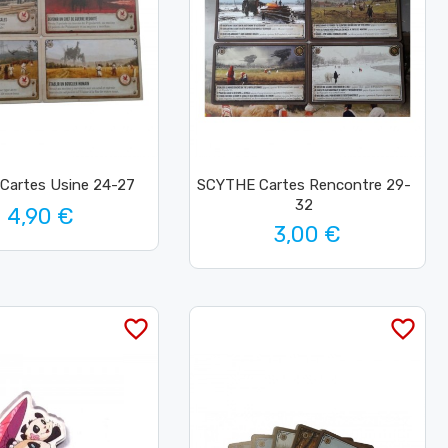
Cartes Usine 24-27
SCYTHE Cartes Rencontre 29-
32
4,90 €
3,00 €
favorite_border
favorite_border