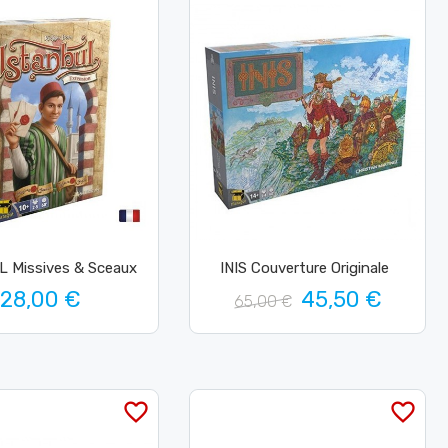
 Missives & Sceaux
INIS Couverture Originale
28,00 €
45,50 €
65,00 €
favorite_border
favorite_border