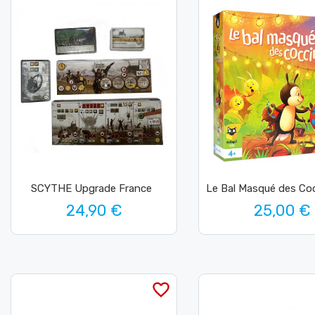
SCYTHE Upgrade France
Le Bal Masqué des Coc
24,90 €
25,00 €
favorite_border