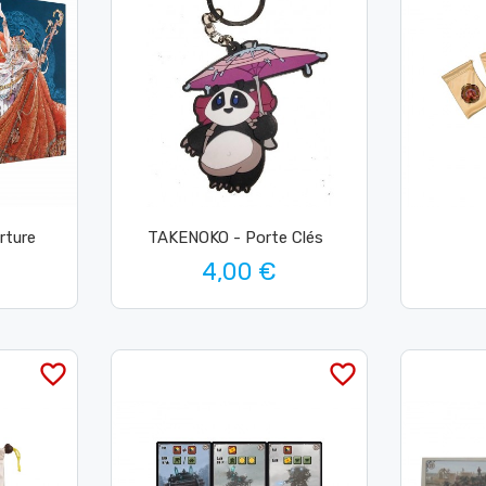
rture
TAKENOKO - Porte Clés
4,00 €
favorite_border
favorite_border