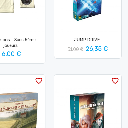
asons - Sacs 5ème
JUMP DRIVE
joueurs
26,35 €
31,00 €
6,00 €
favorite_border
favorite_border