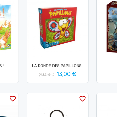
 !
LA RONDE DES PAPILLONS
13,00 €
20,00 €
favorite_border
favorite_border