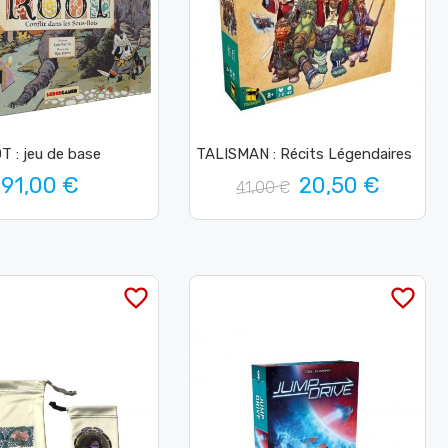
T : jeu de base
TALISMAN : Récits Légendaires
91,00 €
20,50 €
41,00 €
favorite_border
favorite_border