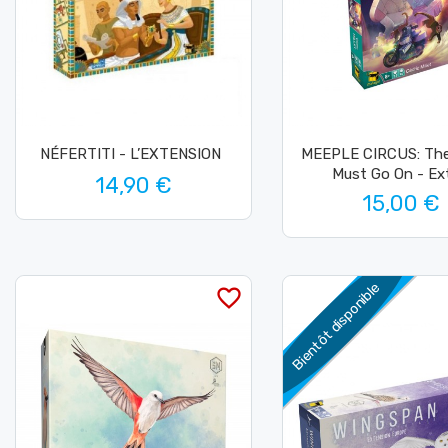
NÉFERTITI - L’EXTENSION
MEEPLE CIRCUS: Th
Must Go On - Ex
14,90 €
15,00 €
Bientôt disponible
favorite_border