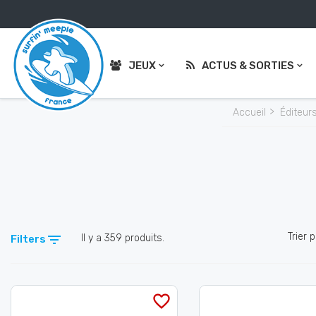
JEUX
ACTUS & SORTIES
Accueil
Éditeur
Trier p

Il y a 359 produits.
Filters
favorite_border