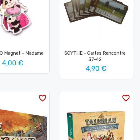
O Magnet - Madame
SCYTHE - Cartes Rencontre
37-42
4,00 €
4,90 €
favorite_border
favorite_border