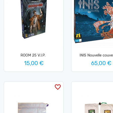
ROOM 25 V.I.P.
INIS Nouvelle couve
15,00 €
65,00 €
favorite_border