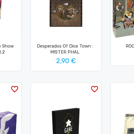
e Show
Desperados Of Dice Town :
ROO
t.2
MISTER PHAL
2,90 €
favorite_border
favorite_border