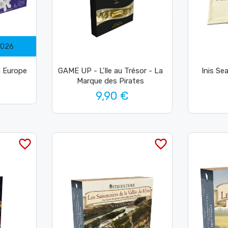
2026
 Europe
GAME UP - L'Ile au Trésor - La
Inis Se
Marque des Pirates
9,90 €
favorite_border
favorite_border