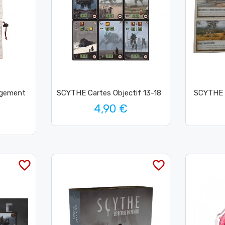
ngement
SCYTHE Cartes Objectif 13-18
SCYTHE 
4,90 €
favorite_border
favorite_border