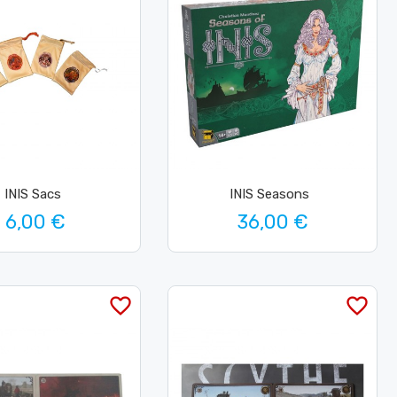
INIS Sacs
INIS Seasons
6,00 €
36,00 €
favorite_border
favorite_border