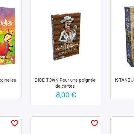
cinelles
DICE TOWN Pour une poignée
ISTANBUL
de cartes
8,00 €
favorite_border
favorite_border