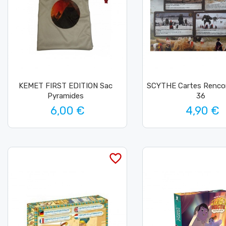
KEMET FIRST EDITION Sac
SCYTHE Cartes Renco
Pyramides
36
6,00 €
4,90 €
favorite_border