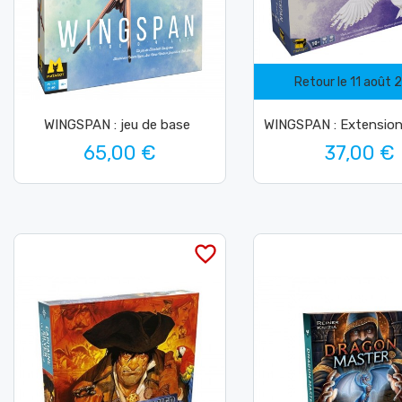
Retour le 11 août 
WINGSPAN : jeu de base
WINGSPAN : Extension
65,00 €
37,00 €
favorite_border