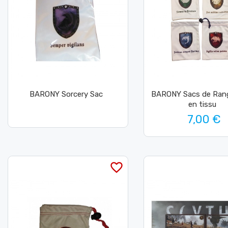
BARONY Sorcery Sac
BARONY Sacs de Ra
en tissu
7,00 €
favorite_border