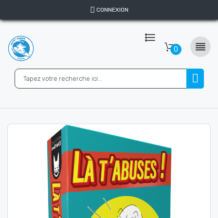
CONNEXION

0