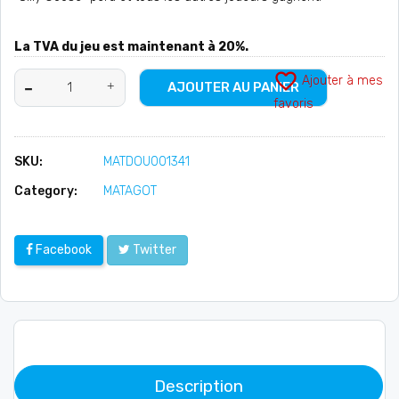
La TVA du jeu est maintenant à 20%.
favorite_border
Ajouter à mes
AJOUTER AU PANIER
favoris
SKU:
MATDOU001341
Category:
MATAGOT
Facebook
Twitter
Description