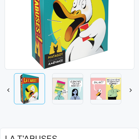


LA T'ABUSES