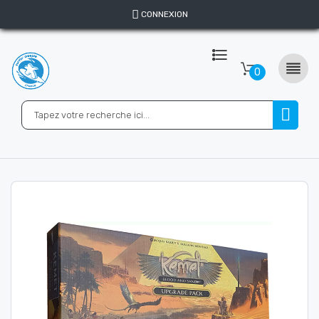
CONNEXION

0