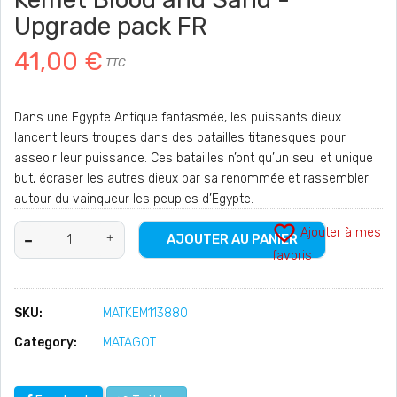
Upgrade pack FR
41,00 €
TTC
Dans une Egypte Antique fantasmée, les puissants dieux
lancent leurs troupes dans des batailles titanesques pour
asseoir leur puissance. Ces batailles n’ont qu’un seul et unique
but, écraser les autres dieux par sa renommée et rassembler
autour du vainqueur les peuples d’Egypte.
favorite_border
Ajouter à mes
AJOUTER AU PANIER
favoris
SKU:
MATKEM113880
Category:
MATAGOT