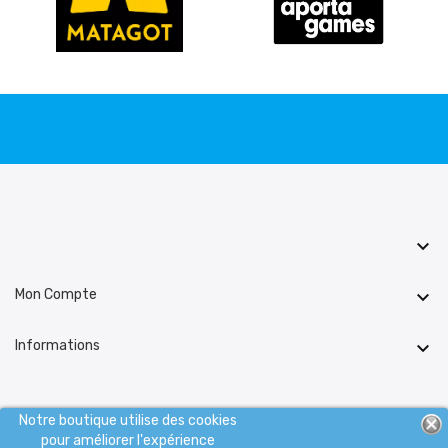

Mon Compte

Informations

Notre boutique utilise des cookies
pour améliorer l'expérience