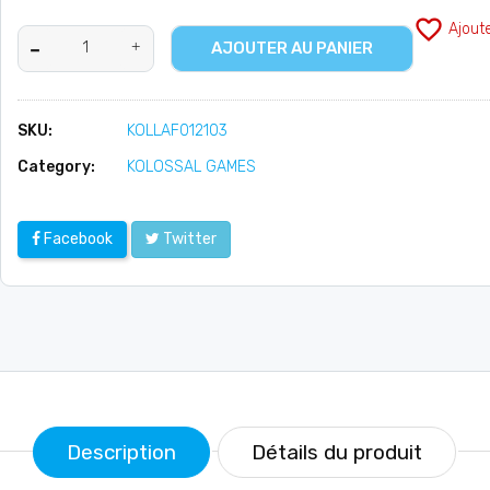
favorite_border
Ajout
AJOUTER AU PANIER
SKU:
KOLLAF012103
Category:
KOLOSSAL GAMES
Facebook
Twitter
Description
Détails du produit