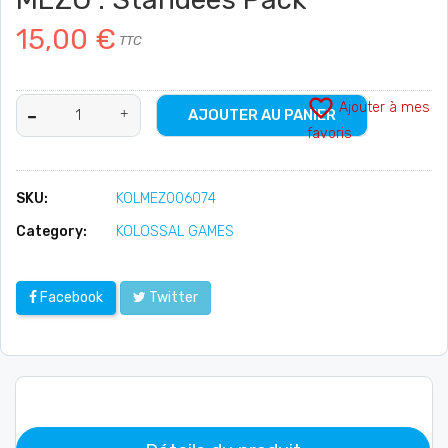
15,00 €
TTC
favorite_border
Ajouter à mes
AJOUTER AU PANIER
favoris
SKU:
KOLMEZ006074
Category:
KOLOSSAL GAMES
Facebook
Twitter