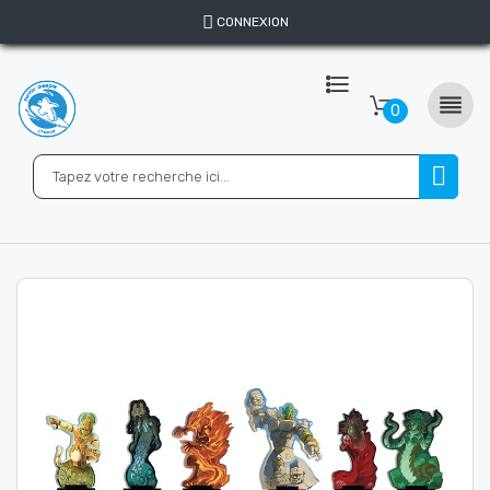
CONNEXION

0