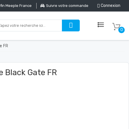
Connexion
fin Meeple France
Suivre votre commande
0
te FR
he Black Gate FR