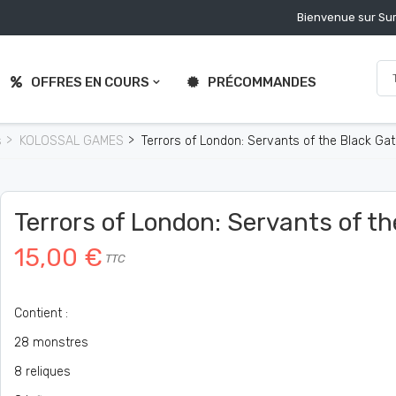
Bienvenue sur Sur
OFFRES EN COURS
PRÉCOMMANDES
s
KOLOSSAL GAMES
Terrors of London: Servants of the Black Ga
Terrors of London: Servants of t
15,00 €
TTC
Contient :
28 monstres
8 reliques