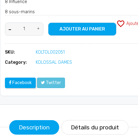
8 Influence
8 sous-marins
favorite_border
Ajout
AJOUTER AU PANIER
SKU:
KOLTOL002051
Category:
KOLOSSAL GAMES
Facebook
Twitter
Description
Détails du produit