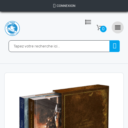
CONNEXION

0