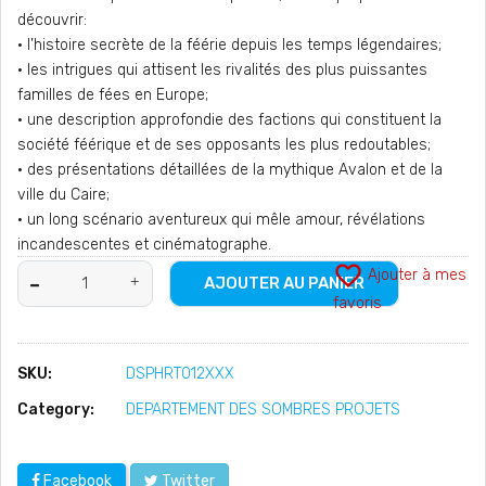
découvrir:
• l’histoire secrète de la féérie depuis les temps légendaires;
• les intrigues qui attisent les rivalités des plus puissantes
familles de fées en Europe;
• une description approfondie des factions qui constituent la
société féérique et de ses opposants les plus redoutables;
• des présentations détaillées de la mythique Avalon et de la
ville du Caire;
• un long scénario aventureux qui mêle amour, révélations
incandescentes et cinématographe.
favorite_border
Ajouter à mes
AJOUTER AU PANIER
favoris
SKU:
DSPHRT012XXX
Category:
DEPARTEMENT DES SOMBRES PROJETS
Facebook
Twitter