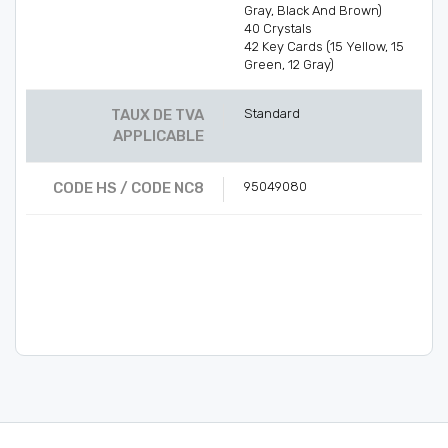
Gray, Black And Brown)
40 Crystals
42 Key Cards (15 Yellow, 15
Green, 12 Gray)
TAUX DE TVA
Standard
APPLICABLE
CODE HS / CODE NC8
95049080