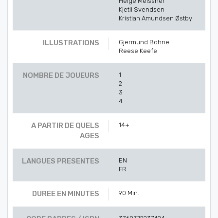
Helge Meissner
Kjetil Svendsen
Kristian Amundsen Østby
ILLUSTRATIONS
Gjermund Bohne
Reese Keefe
NOMBRE DE JOUEURS
1
2
3
4
A PARTIR DE QUELS
14+
AGES
LANGUES PRESENTES
EN
FR
DUREE EN MINUTES
90 Min.