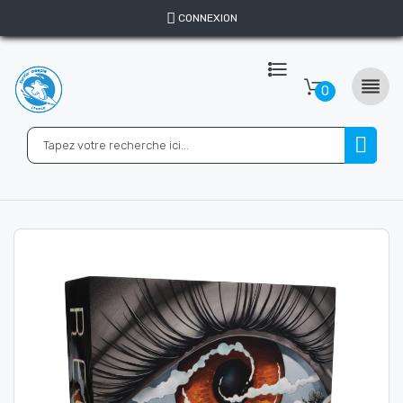
CONNEXION

0