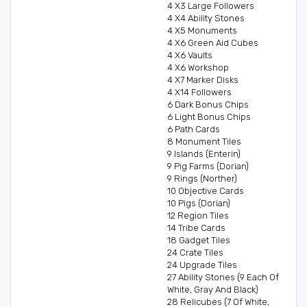
4 X3 Large Followers
4 X4 Ability Stones
4 X5 Monuments
4 X6 Green Aid Cubes
4 X6 Vaults
4 X6 Workshop
4 X7 Marker Disks
4 X14 Followers
6 Dark Bonus Chips
6 Light Bonus Chips
6 Path Cards
8 Monument Tiles
9 Islands (Enterin)
9 Pig Farms (Dorian)
9 Rings (Norther)
10 Objective Cards
10 Pigs (Dorian)
12 Region Tiles
14 Tribe Cards
18 Gadget Tiles
24 Crate Tiles
24 Upgrade Tiles
27 Ability Stones (9 Each Of
White, Gray And Black)
28 Relicubes (7 Of White,