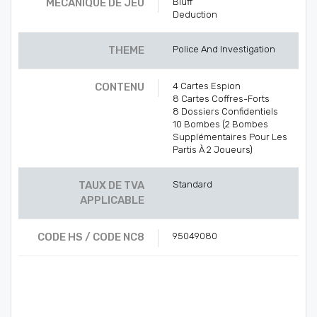
MÉCANIQUE DE JEU
Bluff
Deduction
THEME
Police And Investigation
CONTENU
4 Cartes Espion
8 Cartes Coffres-Forts
8 Dossiers Confidentiels
10 Bombes (2 Bombes
Supplémentaires Pour Les
Partis À 2 Joueurs)
TAUX DE TVA
Standard
APPLICABLE
CODE HS / CODE NC8
95049080