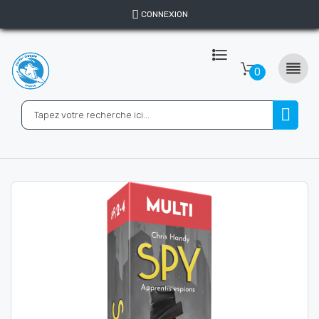
CONNEXION

0