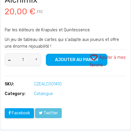
20,00 €
TTC
Par les éditeurs de Krapules et Quintessence.
Un jeu de tableau de cartes qui s'adapte aux joueurs et offre
une énorme rejouabilité !
favorite_border
Ajouter à mes
AJOUTER AU PANIER
favoris
SKU:
CZEALC001410
Category:
Catalogue
Facebook
Twitter