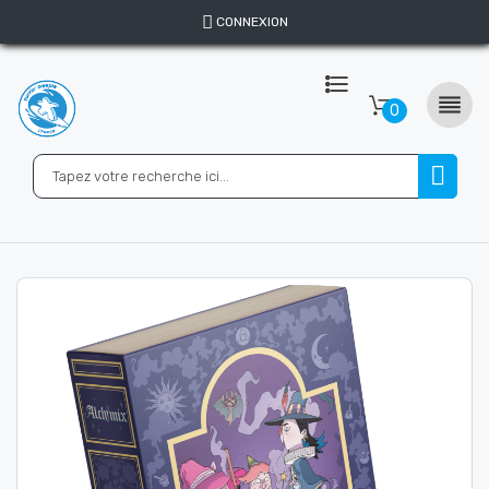
CONNEXION

0