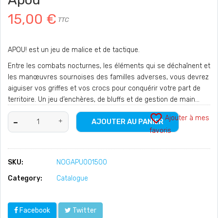
15,00 €
TTC
APOU! est un jeu de malice et de tactique.
Entre les combats nocturnes, les éléments qui se déchaînent et
les manœuvres sournoises des familles adverses, vous devrez
aiguiser vos griffes et vos crocs pour conquérir votre part de
territoire. Un jeu d’enchères, de bluffs et de gestion de main...
favorite_border
Ajouter à mes
AJOUTER AU PANIER
favoris
SKU:
NOGAPU001500
Category:
Catalogue
Facebook
Twitter