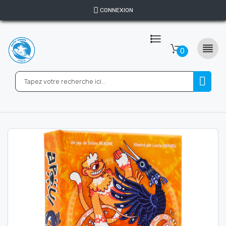
CONNEXION

0