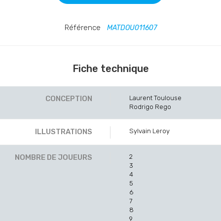
Référence
MATDOU011607
Fiche technique
CONCEPTION
Laurent Toulouse
Rodrigo Rego
ILLUSTRATIONS
Sylvain Leroy
NOMBRE DE JOUEURS
2
3
4
5
6
7
8
9