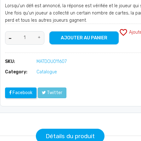
Lorsqu'un défi est annoncé, la réponse est vérifiée et le joueur qui 
Une fois qu'un joueur a collecté un certain nombre de cartes, la par
perd et tous les autres joueurs gagnent.
favorite_border
Ajout
AJOUTER AU PANIER
SKU:
MATDOU011607
Category:
Catalogue
Facebook
Twitter
Détails du produit