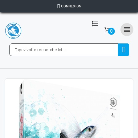
CONNEXION

0