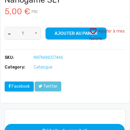
5,00 €
TTC
favorite_border
Ajouter à mes
AJOUTER AU PANIER
favoris
SKU:
MATNAN007446
Category:
Catalogue
Facebook
Twitter