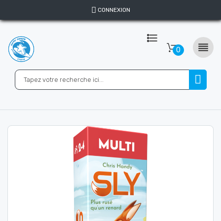
CONNEXION

0