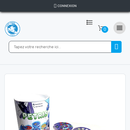
CONNEXION

0