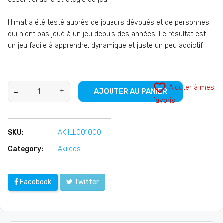
Illimat a été testé auprès de joueurs dévoués et de personnes
qui n'ont pas joué à un jeu depuis des années. Le résultat est
un jeu facile à apprendre, dynamique et juste un peu addictif.
favorite_border
Ajouter à mes
AJOUTER AU PANIER
favoris
SKU:
AKIILL001000
Category:
Akileos
Facebook
Twitter