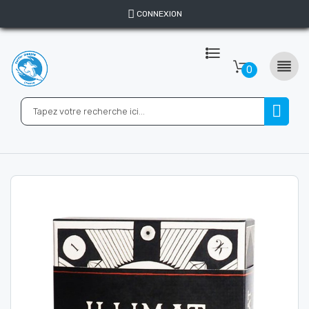
CONNEXION

0