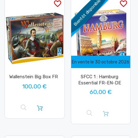
Bientôt disponible
favorite_border
favorite_border
En vente le 30 octobre 2026
Wallenstein Big Box FR
SFCC 1 : Hamburg
Essential FR-EN-DE
100,00 €
60,00 €