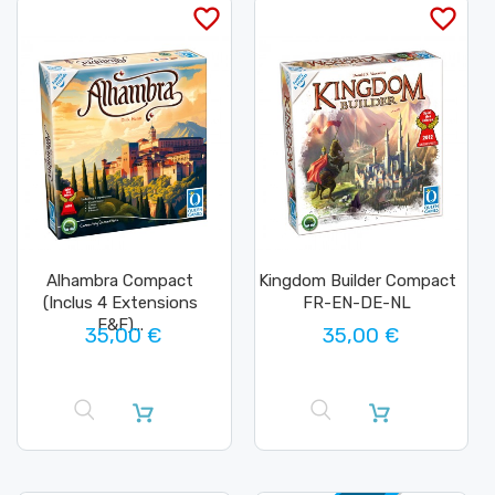
favorite_border
favorite_border
Alhambra Compact
Kingdom Builder Compact
(Inclus 4 Extensions
FR-EN-DE-NL
F&F)...
35,00 €
35,00 €