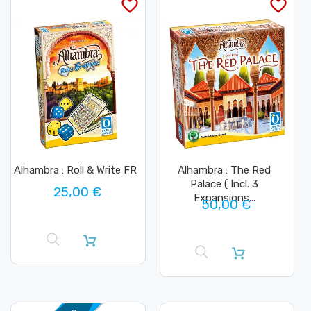
favorite_border
favorite_border
Alhambra : Roll & Write FR
Alhambra : The Red
Palace ( Incl. 3
25,00 €
Expansions...
50,00 €