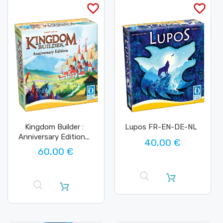
favorite_border
favorite_border
Kingdom Builder :
Lupos FR-EN-DE-NL
Anniversary Edition...
40,00 €
60,00 €