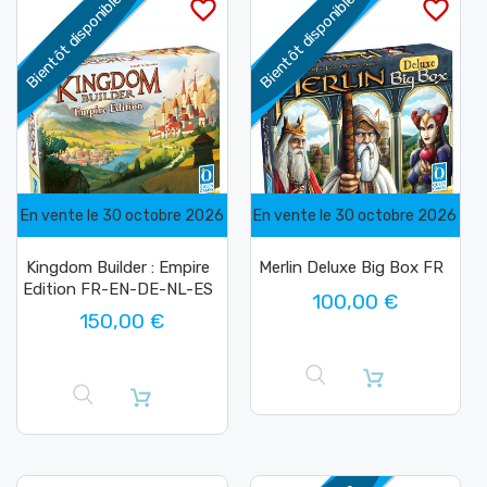
Bientôt disponible
Bientôt disponible
favorite_border
favorite_border
En vente le 30 octobre 2026
En vente le 30 octobre 2026
Kingdom Builder : Empire
Merlin Deluxe Big Box FR
Edition FR-EN-DE-NL-ES
100,00 €
150,00 €