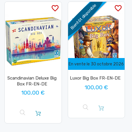
Bientôt disponible
favorite_border
favorite_border
En vente le 30 octobre 2026
Scandinavian Deluxe Big
Luxor Big Box FR-EN-DE
Box FR-EN-DE
100,00 €
100,00 €