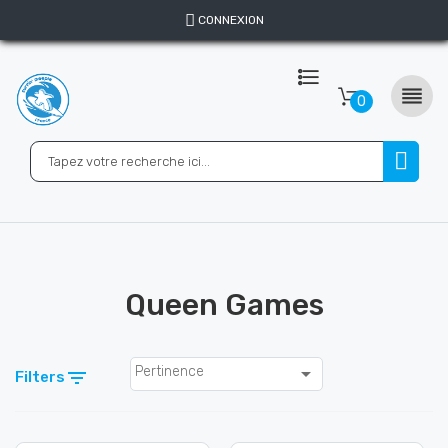
CONNEXION

0
Queen Games

Pertinence

Filters