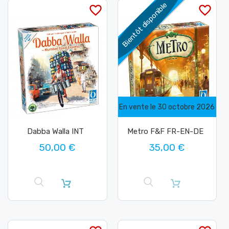
Bientôt disponible
favorite_border
favorite_border
En vente le 30 octobre 2026
Dabba Walla INT
Metro F&F FR-EN-DE
50,00 €
35,00 €