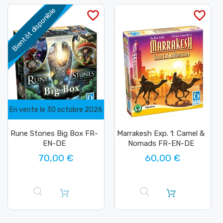
Bientôt disponible
favorite_border
favorite_border
En vente le 30 octobre 2026
Rune Stones Big Box FR-
Marrakesh Exp. 1: Camel &
EN-DE
Nomads FR-EN-DE
70,00 €
60,00 €