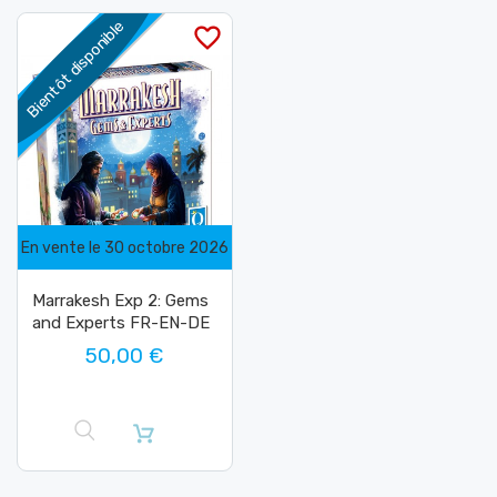
Bientôt disponible
favorite_border
En vente le 30 octobre 2026
Marrakesh Exp 2: Gems
and Experts FR-EN-DE
50,00 €