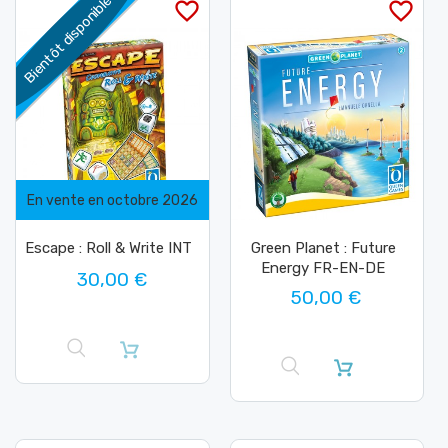
Bientôt disponible
favorite_border
favorite_border
En vente en octobre 2026
Escape : Roll & Write INT
Green Planet : Future
Energy FR-EN-DE
30,00 €
50,00 €