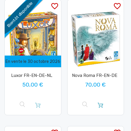
Bientôt disponible
favorite_border
favorite_border
En vente le 30 octobre 2026
Luxor FR-EN-DE-NL
Nova Roma FR-EN-DE
50,00 €
70,00 €