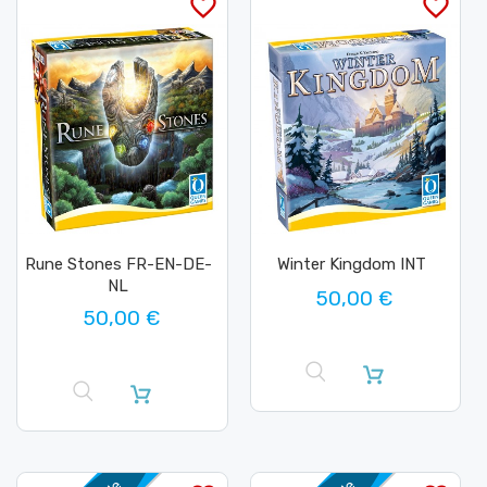
favorite_border
favorite_border
Rune Stones FR-EN-DE-
Winter Kingdom INT
NL
50,00 €
50,00 €