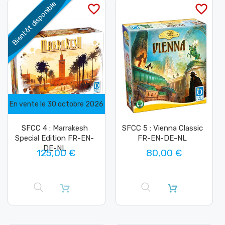
Bientôt disponible
favorite_border
favorite_border
En vente le 30 octobre 2026
SFCC 4 : Marrakesh
SFCC 5 : Vienna Classic
Special Edition FR-EN-
FR-EN-DE-NL
DE-NL
125,00 €
80,00 €